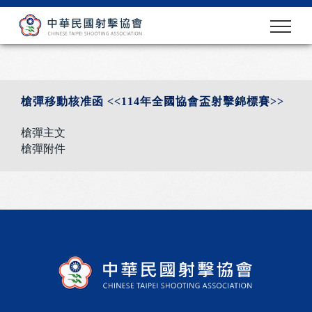
槍彈移動核准函 <<114年全國協會盃射擊錦標賽>>
槍彈主文
槍彈附件