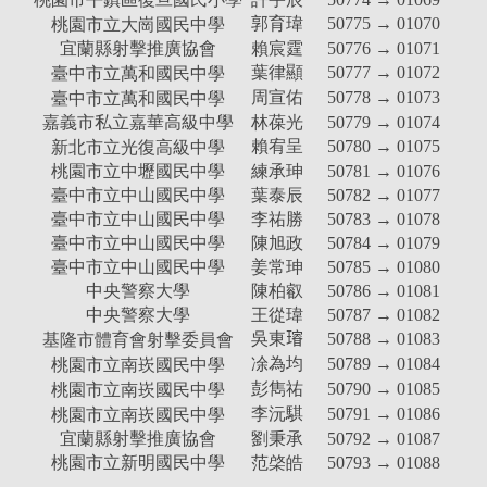
郭育瑋
50775 → 01070
桃園市立大崗國民中學
宜蘭縣射擊推廣協會
賴宸霆
50776 → 01071
葉律顯
50777 → 01072
臺中市立萬和國民中學
周宣佑
50778 → 01073
臺中市立萬和國民中學
嘉義市私立嘉華高級中學
林葆光
50779 → 01074
賴宥呈
50780 → 01075
新北市立光復高級中學
桃園市立中壢國民中學
練承珅
50781 → 01076
臺中市立中山國民中學
葉泰辰
50782 → 01077
臺中市立中山國民中學
李祐勝
50783 → 01078
臺中市立中山國民中學
陳旭政
50784 → 01079
臺中市立中山國民中學
姜常珅
50785 → 01080
中央警察大學
陳柏叡
50786 → 01081
中央警察大學
王從瑋
50787 → 01082
吳東𤩷
50788 → 01083
基隆市體育會射擊委員會
凃為均
50789 → 01084
桃園市立南崁國民中學
彭雋祐
50790 → 01085
桃園市立南崁國民中學
李沅騏
50791 → 01086
桃園市立南崁國民中學
宜蘭縣射擊推廣協會
劉秉承
50792 → 01087
桃園市立新明國民中學
范棨皓
50793 → 01088